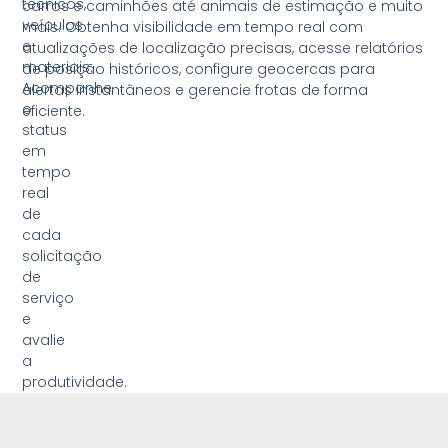
técnicos,
carros e caminhões até animais de estimação e muito
veículos
mais. Obtenha visibilidade em tempo real com
e
atualizações de localização precisas, acesse relatórios
materiais.
de posição históricos, configure geocercas para
Acompanhe
alertas instantâneos e gerencie frotas de forma
o
eficiente.
status
em
tempo
real
de
cada
solicitação
de
serviço
e
avalie
a
produtividade.