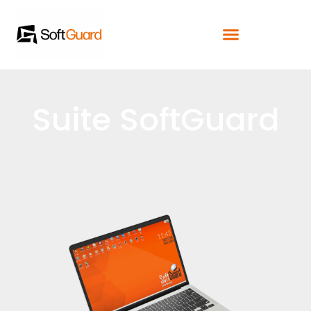
Suite SoftGuard