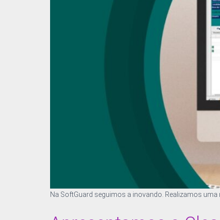
Na SoftGuard seguimos a inovando. Realizamos uma n