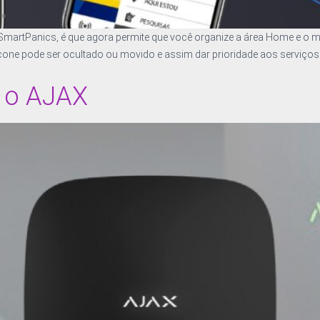
SmartPanics, é que agora permite que você organize a área Home e o 
ícone pode ser ocultado ou movido e assim dar prioridade aos serviços 
 o AJAX