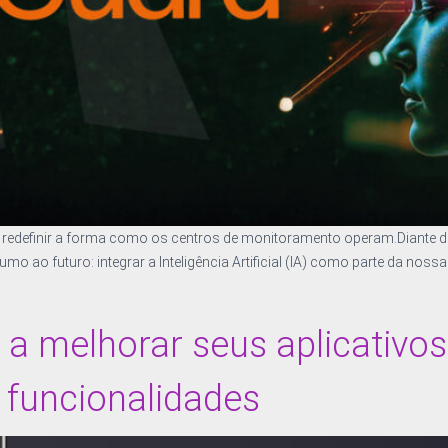
 redefinir a forma como os centros de monitoramento operam.Diante d
ao futuro: integrar a Inteligência Artificial (IA) como parte da noss
 a melhorar seus aplicativos
 funcionalidades