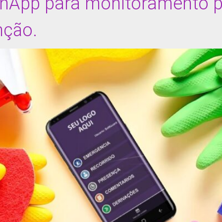
nApp para monitoramento p
nção.