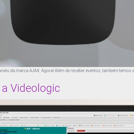
éis da marca AJAX. Agora! Além de receber eventos, também temos a p
a Videologic