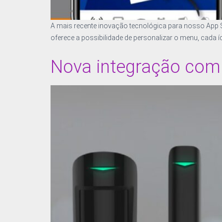
A mais recente inovação tecnológica para nosso App 
oferece a possibilidade de personalizar o menu, cada 
Nova integração com