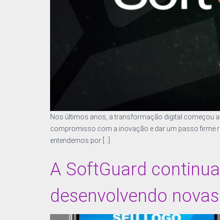
Nos últimos anos, a transformação digital começou a
compromisso com a inovação e dar um passo firme rumo 
entendemos por […]
A SoftGuard continua
desenvolvendo novas