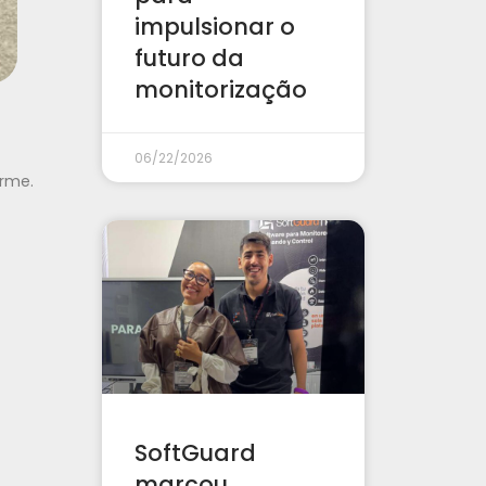
impulsionar o
futuro da
monitorização
06/22/2026
arme.
SoftGuard
marcou