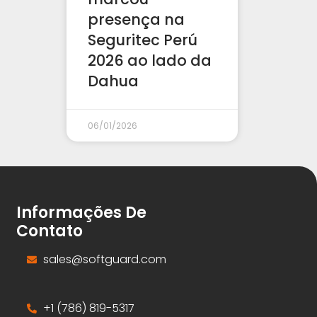
presença na
Seguritec Perú
2026 ao lado da
Dahua
06/01/2026
Informações De
Contato
sales@softguard.com
+1 (786) 819-5317