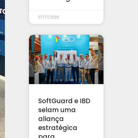
07/17/2026
SoftGuard e IBD
selam uma
aliança
estratégica
para