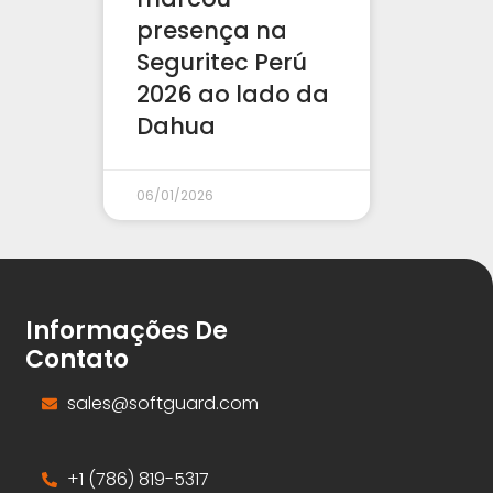
presença na
Seguritec Perú
2026 ao lado da
Dahua
06/01/2026
Informações De
Contato
sales@softguard.com
+1 (786) 819-5317