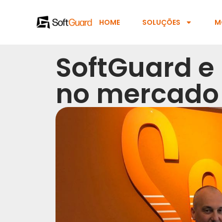
HOME
SOLUÇÕES
M
SoftGuard e
no mercado 