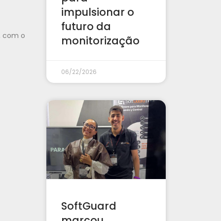
impulsionar o
futuro da
, com o
monitorização
06/22/2026
SoftGuard
marcou