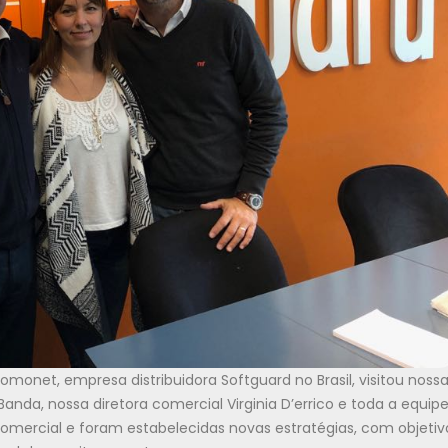
monet, empresa distribuidora Softguard no Brasil, visitou noss
anda, nossa diretora comercial Virginia D’errico e toda a equip
comercial e foram estabelecidas novas estratégias, com objetiv