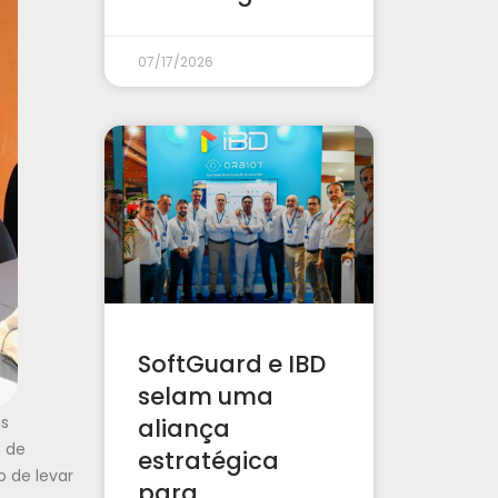
07/17/2026
SoftGuard e IBD
selam uma
as
aliança
e de
estratégica
o de levar
para